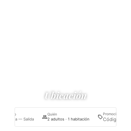
HOTEL PLAZA MAGNOLIAS
Ubicación
Promoción
Cuándo
Quién
Bus
Entrada — Salida
2 adultos · 1 habitación